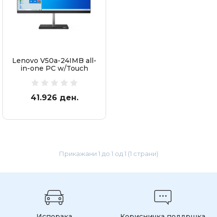
Lenovo V50a-24IMB all-
in-one PC w/Touch
41.926 ден.
Прикажани 1 до 1 од 1 (1 страни)
Испорака
Корисничка поддршка