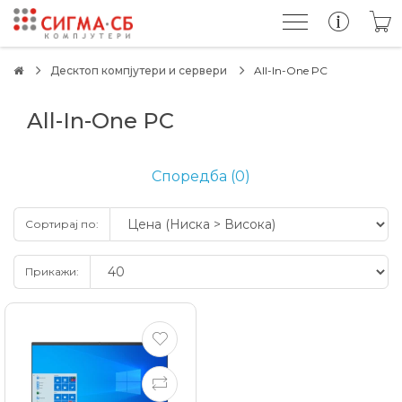
Десктоп компјутери и сервери
All-In-One PC
All-In-One PC
Споредба (0)
Сортирај по:
Прикажи: