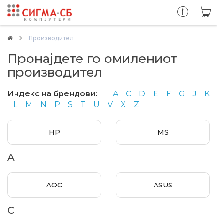
Производител
Пронајдете го омилениот
производител
Индекс на брендови:
A
C
D
E
F
G
J
K
L
M
N
P
S
T
U
V
X
Z
HP
MS
A
AOC
ASUS
C