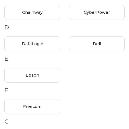
Chainway
CyberPower
D
DataLogic
Dell
E
Epson
F
Freecom
G