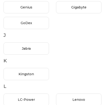
Genius
Gigabyte
GoDex
J
Jabra
K
Kingston
L
LC-Power
Lenovo