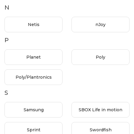
N
Netis
nJoy
P
Planet
Poly
Poly/Plantronics
S
Samsung
SBOX Life in motion
Sprint
Swordfish