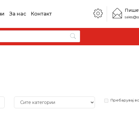
Пише
ви
За нас
Контакт
sales@s
Пребарувај в