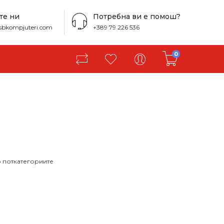
те ни
Потребна ви е помош?
sbkompjuteri.com
+389 79 226 536
0
о поткатегориите