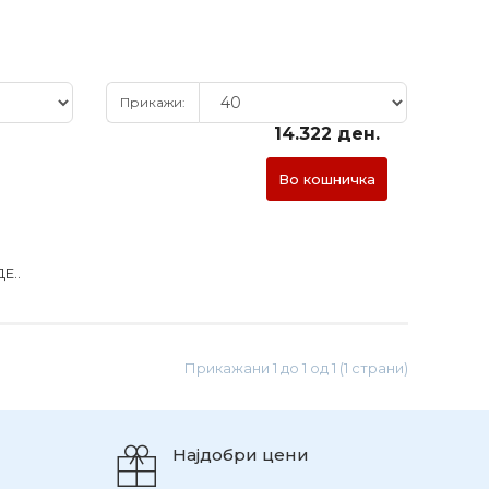
Прикажи:
14.322 ден.
Во кошничка
Е..
Прикажани 1 до 1 од 1 (1 страни)
Најдобри цени