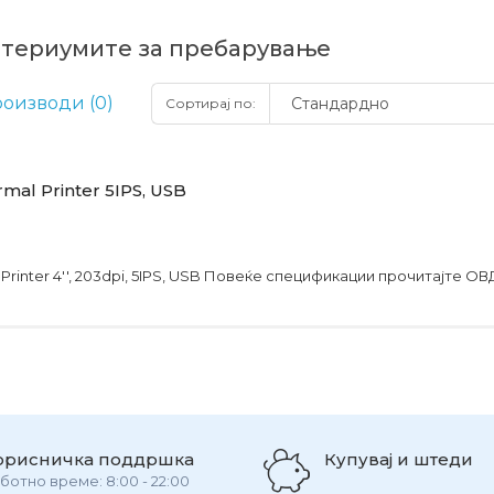
итериумите за пребарување
оизводи (0)
Сортирај по:
mal Printer 5IPS, USB
 Printer 4'', 203dpi, 5IPS, USB Повеќе спецификации прочитајте ОВД
орисничка поддршка
Купувај и штеди
ботно време: 8:00 - 22:00