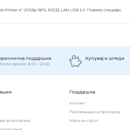
r Printer 4'' 203dpi 5IPS, RS232, LAN, USB 2.0 Повеќе специфи..
орисничка поддршка
Купувај и штеди
ботно време: 8:00 - 22:00
ации
Поддршка
Контакт
Рекламација на производ
и за испорака
Мапа на сајтот
 користење