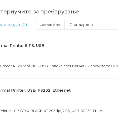
итериумите за пребарување
оизводи (0)
Сортирај по:
mal Printer 5IPS, USB
 Printer 4'', 203dpi, 5IPS, USB Повеќе спецификации прочитајте ОВД
mal Printer, USB, RS232, Ethernet
inter - GP-DT4X-BLACK 4'', 203dpi, 7IPS, USB, RS232, Ether..