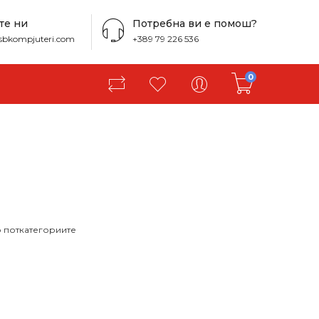
те ни
Потребна ви е помош?
sbkompjuteri.com
+389 79 226 536
0
о поткатегориите