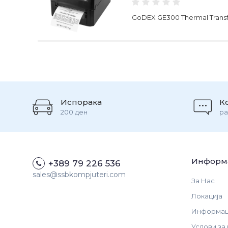
GoDEX GE300 Thermal Transfe
Испорака
К
200 ден
ра
Информ
+389 79 226 536
sales@ssbkompjuteri.com
За Нас
Локација
Информаци
Услови за