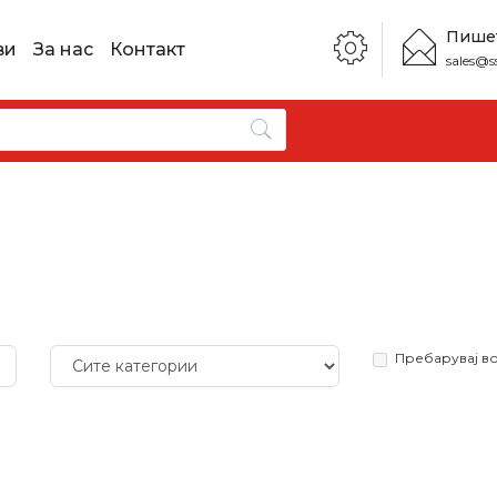
Пише
ви
За нас
Контакт
sales@s
Пребарувај в