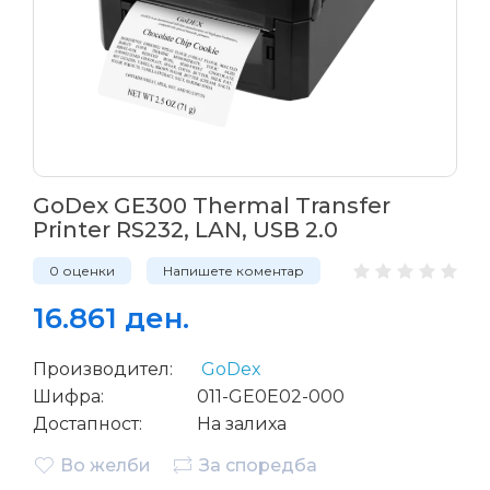
GoDex GE300 Thermal Transfer
Printer RS232, LAN, USB 2.0
0 оценки
Напишете коментар
16.861 ден.
Производител:
GoDex
Шифра:
011-GE0E02-000
Достапност:
На залиха
Во желби
За споредба