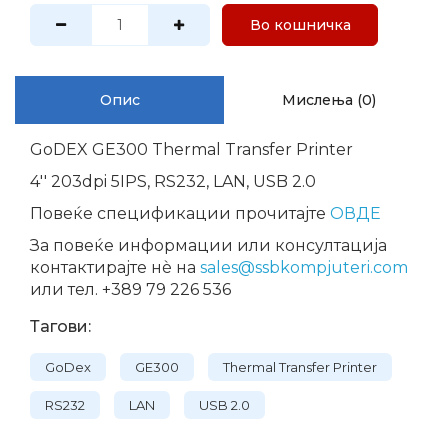
Во кошничка
Опис
Мислења (0)
GoDEX GE300 Thermal Transfer Printer
4'' 203dpi 5IPS, RS232, LAN, USB 2.0
Повеќе спецификации прочитајте
ОВДЕ
За повеќе информации или консултација
контактирајте нѐ на
sales@ssbkompjuteri.com
или тел. +389 79 226 536
Тагови:
GoDex
GE300
Thermal Transfer Printer
RS232
LAN
USB 2.0