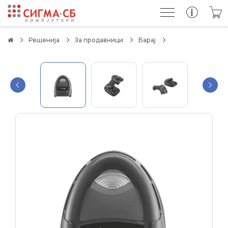
Решенија
За продавници
Барај