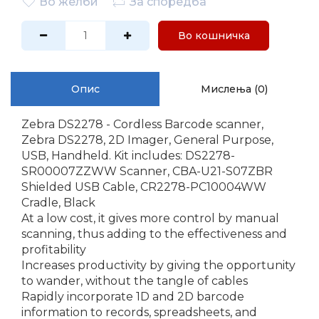
Во желби
За споредба
Во кошничка
Опис
Мислења (0)
Zebra DS2278 - Cordless Barcode scanner,
Zebra DS2278, 2D Imager, General Purpose,
USB, Handheld. Kit includes: DS2278-
SR00007ZZWW Scanner, CBA-U21-S07ZBR
Shielded USB Cable, CR2278-PC10004WW
Cradle, Black
At a low cost, it gives more control by manual
scanning, thus adding to the effectiveness and
profitability
Increases productivity by giving the opportunity
to wander, without the tangle of cables
Rapidly incorporate 1D and 2D barcode
information to records, spreadsheets, and