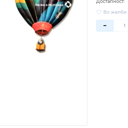
Достапност:
Во желби