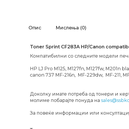
Опис
Мислења (0)
Toner Sprint CF283A HP/Canon compatib
Компатибилни со следните модели печ
HP LJ Pro M125, M127fn, M127fw, M201n bla
canon 737 MF-216n, MF-229dw, MF-211, MF
Доколку имате потреба од тонери и керт
молиме побарајте понуда на
sales@ssbk
За повеќе информации или консултација