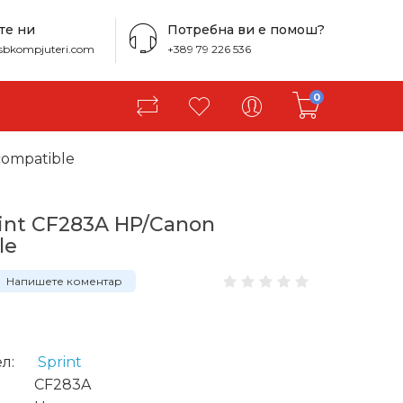
те ни
Потребна ви е помош?
sbkompjuteri.com
+389 79 226 536
0
compatible
rint CF283A HP/Canon
le
Напишете коментар
.
л:
Sprint
CF283A