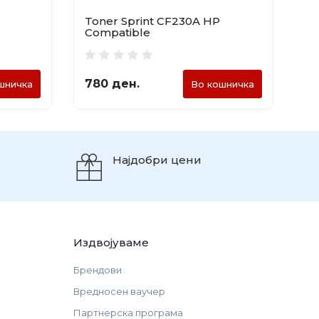
Toner Sprint CF230A HP
To
Compatible
C
780 ден.
5
шничка
Во кошничка
Најдобри цени
Издвојуваме
Брендови
Вредносен ваучер
Партнерска програма