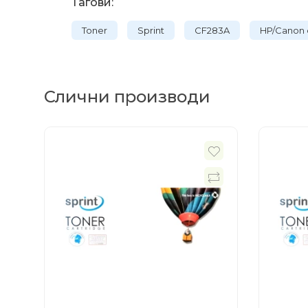
Тагови:
Toner
Sprint
CF283A
HP/Canon 
Слични производи