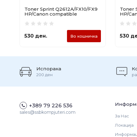
Toner Sprint Q2612A/FX10/FX9
Toner 
HP/Canon compatible
HP/Can
530 ден.
530 де
Во кошничка
Испорака
К
200 ден
ра
Информ
+389 79 226 536
sales@ssbkompjuteri.com
За Нас
Локација
Информаци