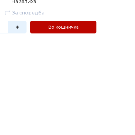
На залиха
За споредба
Во кошничка