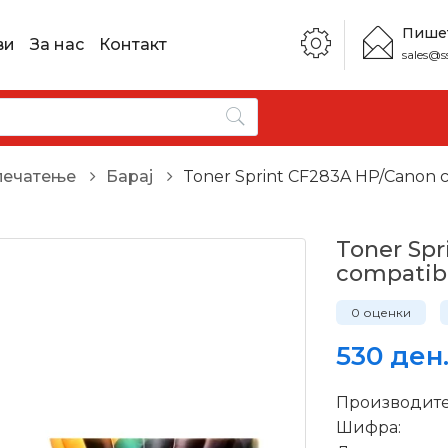
Пише
ви
За нас
Контакт
sales@s
печатење
Барај
Toner Sprint CF283A HP/Canon 
Toner Sp
compatib
0 оценки
530 ден
Производите
Шифра: