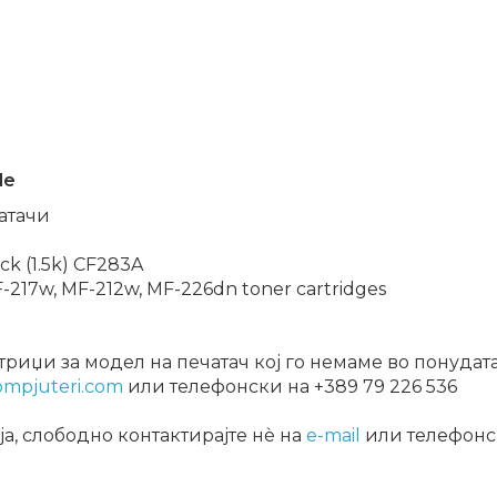
le
атачи
ck (1.5k) CF283A
-217w, MF-212w, MF-226dn toner cartridges
риџи за модел на печатач кој го немаме во понудат
ompjuteri.com
или телефонски на +389 79 226 536
, слободно контактирајте нѐ на
e-mail
или телефонс