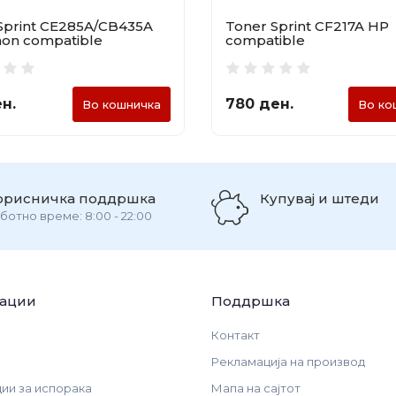
Sprint CE285A/CB435A
Toner Sprint CF217A HP
on compatible
compatible
н.
780 ден.
Во кошничка
Во ко
орисничка поддршка
Купувај и штеди
ботно време: 8:00 - 22:00
ации
Поддршка
Контакт
Рекламација на производ
и за испорака
Мапа на сајтот